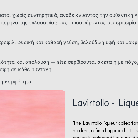
τα, χωρίς συντηρητικά, αναδεικνύοντας την αυθεντική 
 πυρήνα της φιλοσοφίας μας, προσφέροντας μια εμπειρία
οφίλ, φυσική και καθαρή γεύση, βελούδινη υφή και μακρά
γικότητα και απόλαυση — είτε σερβίρονται σκέτα ή με πάγο
ραφή σε κάθε συνταγή.
κή κομψότητα.
Lavirtollo - Liqu
The Lavirtollo liqueur collecti
modern, refined approach. It i
perfectly balanced liqueurs, de