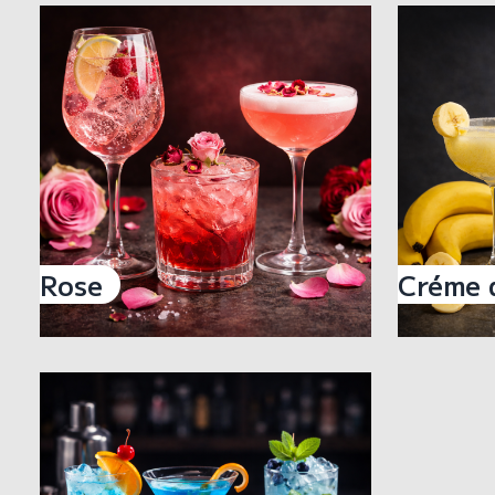
Rose
Créme 