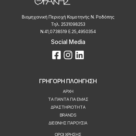
Βιομηχανική Περιοχή Κομοτηνής Ν. Ροδόπης
Τηλ. 2531098253
Ν.41,0738519 Ε.25,4950354
Social Media
ΓΡΗΓΟΡΗ ΠΛΟΗΓΗΣΗ
ΑΡΧΉ
ΤΑ ΠΆΝΤΑ ΓΙΑ ΕΜΆΣ
ΔΡΑΣΤΗΡΙΌΤΗΤΑ
BRANDS
ΔΙΕΘΝΉΣ ΠΑΡΟΥΣΊΑ
Μενού Εταιρείας
ΌΡΟΙ ΧΡΉΣΗΣ