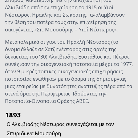
Σπύρου, Αικατερίνη. Με την αποχώρηση του
Αλκιβιάδη από την επιχείρηση το 1915 οι Υιοί
Νέστωρος, Ηρακλής και Σωκράτης, αναλαμβάνουν
την θέση του πατέρα τους στην επιχείρηση της
οικογένειας «Σπ. Μουσούρης – Υιοί Νέστωρος».
Μεταπολεμικά oι γιοι του Ηρακλή Νέστορος (το
όνομα άλλαξε σε Χατζηνέστορος στις αρχές της
δεκαετίας του '30) Αλκιβιάδης, Ευστάθιος και Πέτρος
συνέχισαν την οικογενειακή ποτοποιία μέχρι το 1977,
όταν 9 μικρές τοπικές οικογενειακές επιχειρήσεις
ποτοποιίας ενώθηκαν με το όραμα της δημιουργίας
μιας εταιρείας με δυνατότητες ανάπτυξης πέρα από τα
στενά όρια της Περιφέρειας. Ιδρύοντας την
Ποτοποιία-Οινοποιία Θράκης ΑΒΕΕ.
1893
Ο Αλκιβιάδης Νέστωρος συνεργάζεται με τον
Σπυρίδωνα Μουσούρη